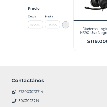
Precio
Desde
Hasta
Diadema Logi
H390 Usb Negr
Micrófono
$119.00
Contactános
573003023714
3003023714