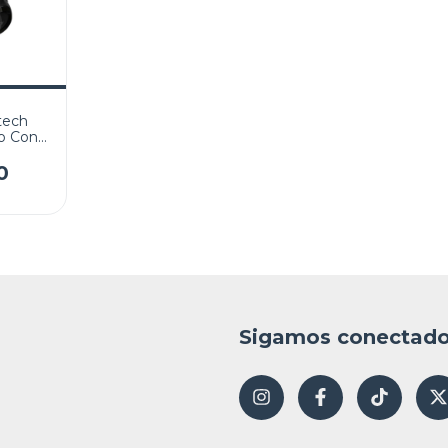
tech
o Con
0
Sigamos conectad