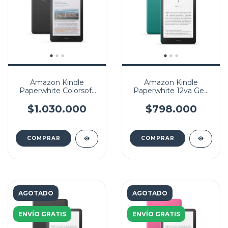
Amazon Kindle
Amazon Kindle
Paperwhite Colorsoft
Paperwhite 12va Gen
Edition 16 GB de 7"
16 GB de 7" (último
(Último modelo sin
modelo)
$1.030.000
$798.000
anuncios)
AGOTADO
AGOTADO
ENVÍO GRATIS
ENVÍO GRATIS