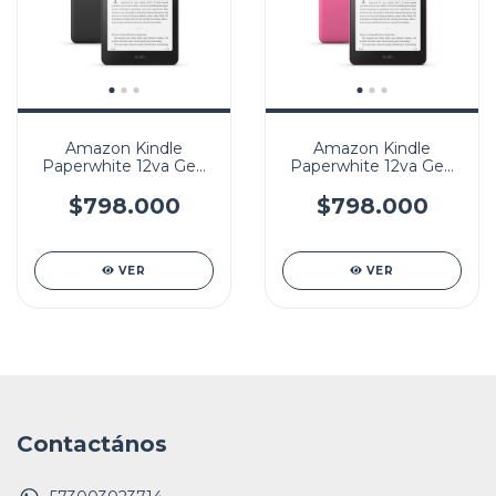
Amazon Kindle
Amazon Kindle
Paperwhite 12va Gen
Paperwhite 12va Gen
16 GB de 7" (último
16 GB de 7" (último
modelo)
modelo)
$798.000
$798.000
VER
VER
Contactános